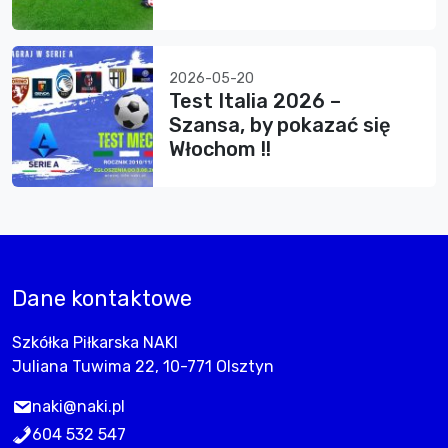
2026-05-20
Test Italia 2026 –
Szansa, by pokazać się
Włochom !!
Dane kontaktowe
Szkółka Piłkarska NAKI
Juliana Tuwima 22, 10-771 Olsztyn
naki@naki.pl
604 532 547