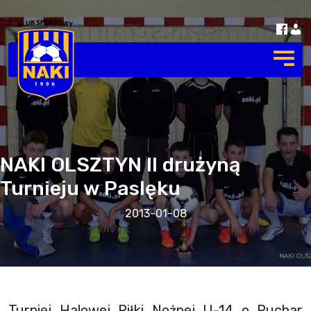
NAKI OLSZTYN II drużyną
Turnieju w Paslęku
2013-01-08
Turniej Halowej Piłki Nożnej U-14 o Puchar