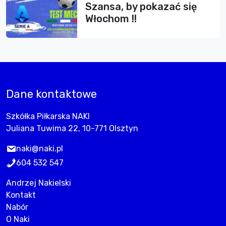
Szansa, by pokazać się
Włochom !!
Dane kontaktowe
Szkółka Piłkarska NAKI
Juliana Tuwima 22, 10-771 Olsztyn
naki@naki.pl
604 532 547
Andrzej Nakielski
Kontakt
Nabór
O Naki