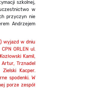
ymacji szkolnej,
j uczestnictwo w
ch przyczyn nie
erem Andrzejem
) wyjazd w dniu
10 CPN ORLEN ul.
Kozłowski Kamil,
 Artur, Trznadel
Zielski Kacper.
rne spodenki. W
mej porze zespół