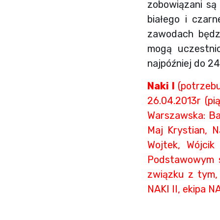
zobowiązani są 
białego i czarn
zawodach będzi
mogą uczestni
najpóźniej do 2
Naki I
(potrzebu
26.04.2013r (pi
Warszawska: Bał
Maj Krystian, N
Wojtek, Wójcik
Podstawowym st
związku z tym, 
NAKI II, ekipa N