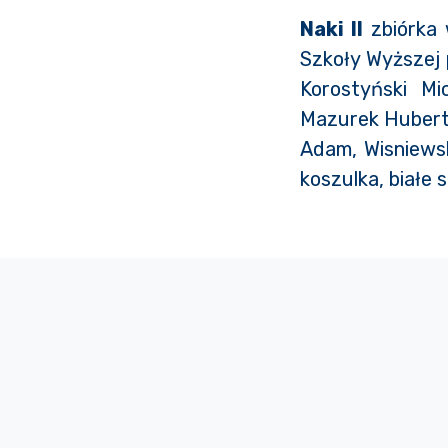
Naki II
zbiórka 
Szkoły Wyższej 
Korostyński Mi
Mazurek Hubert,
Adam, Wisniews
koszulka, białe 