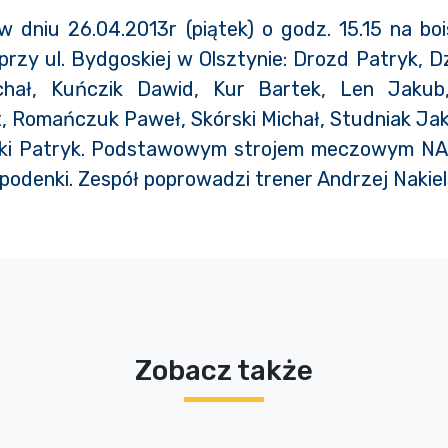
w dniu 26.04.2013r (piątek) o godz. 15.15 na boi
przy ul. Bydgoskiej w Olsztynie: Drozd Patryk, D
chał, Kuńczik Dawid, Kur Bartek, Len Jakub, 
 Romańczuk Paweł, Skórski Michał, Studniak Ja
ki Patryk. Podstawowym strojem meczowym NAKI
spodenki. Zespół poprowadzi trener Andrzej Nakiel
Zobacz także