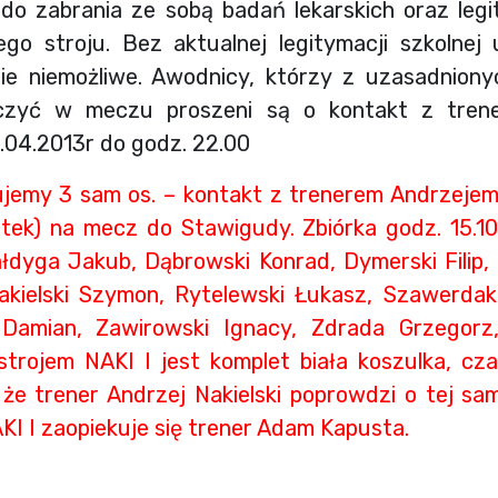
do zabrania ze sobą badań lekarskich oraz legit
ego stroju. Bez aktualnej legitymacji szkolne
e niemożliwe. Awodnicy, którzy z uzasadniony
czyć w meczu proszeni są o kontakt z tren
4.04.2013r do godz. 22.00
jemy 3 sam os. – kontakt z trenerem Andrzejem
ątek) na mecz do Stawigudy. Zbiórka godz. 15.
dyga Jakub, Dąbrowski Konrad, Dymerski Filip, 
akielski Szymon, Rytelewski Łukasz, Szawerdak
 Damian, Zawirowski Ignacy, Zdrada Grzegorz, 
rojem NAKI I jest komplet biała koszulka, cza
że trener Andrzej Nakielski poprowdzi o tej sa
AKI I zaopiekuje się trener Adam Kapusta.