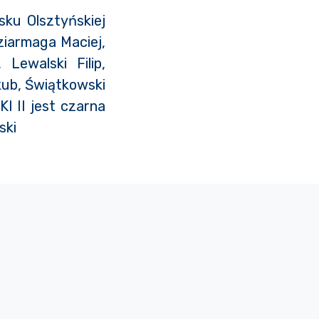
sku Olsztyńskiej
ziarmaga Maciej,
Lewalski Filip,
kub, Świątkowski
 II jest czarna
ski