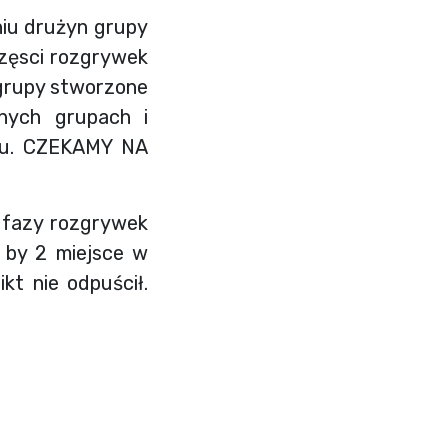
niu drużyn grupy
częsci rozgrywek
 grupy stworzone
nych grupach i
oku. CZEKAMY NA
 fazy rozgrywek
o by 2 miejsce w
kt nie odpuścił.