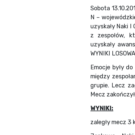
Sobota 13.10.20
N – wojewódzkie
uzyskały Naki I
z zespołów, k
uzyskały awans
WYNIKI LOSOWA
Emocje były do
między zespołam
grupie. Lecz za
Mecz zakończył 
WYNIKI:
zaległy mecz 3 k