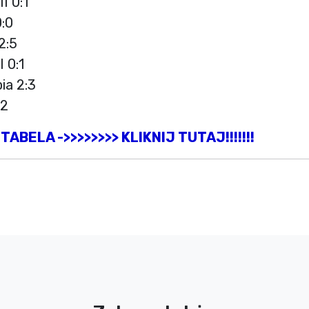
I 0:1
0:0
 2:5
 0:1
ia 2:3
:2
 TABELA ->>>>>>>> KLIKNIJ TUTAJ!!!!!!!