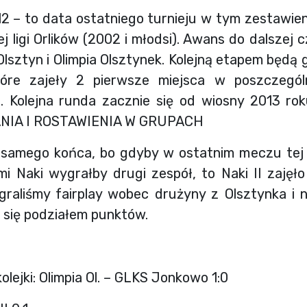
12 – to data ostatniego turnieju w tym zestawie
j ligi Orlików (2002 i młodsi). Awans do dalszej 
 Olsztyn i Olimpia Olsztynek. Kolejną etapem będą
tóre zajeły 2 pierwsze miejsca w poszczegól
. Kolejna runda zacznie się od wiosny 2013 r
NIA I ROSTAWIENIA W GRUPACH
 samego końca, bo gdyby w ostatnim meczu tej
i Naki wygrałby drugi zespół, to Naki II zajęł
graliśmy fairplay wobec drużyny z Olsztynka i ni
się podziałem punktów.
olejki: Olimpia Ol. – GLKS Jonkowo 1:0