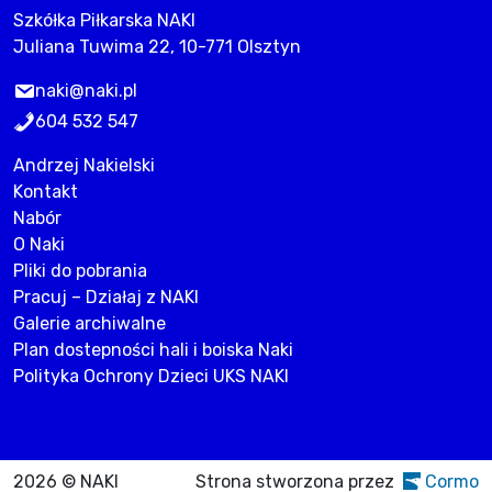
Szkółka Piłkarska NAKI
Juliana Tuwima 22, 10-771 Olsztyn
naki@naki.pl
604 532 547
Andrzej Nakielski
Kontakt
Nabór
O Naki
Pliki do pobrania
Pracuj – Działaj z NAKI
Galerie archiwalne
Plan dostepności hali i boiska Naki
Polityka Ochrony Dzieci UKS NAKI
2026 © NAKI
Strona stworzona przez
Cormo