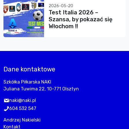
2026-05-20
Test Italia 2026 –
Szansa, by pokazać się
Włochom !!
Dane kontaktowe
Szkółka Piłkarska NAKI
Juliana Tuwima 22, 10-771 Olsztyn
naki@naki.pl
604 532 547
Andrzej Nakielski
Kontakt