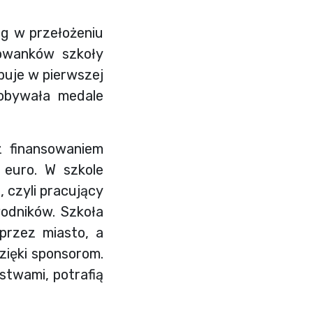
rg w przełożeniu
howanków szkoły
ępuje w pierwszej
dobywała medale
 finansowaniem
 euro. W szkole
 czyli pracujący
wodników. Szkoła
 przez miasto, a
zięki sponsorom.
stwami, potrafią