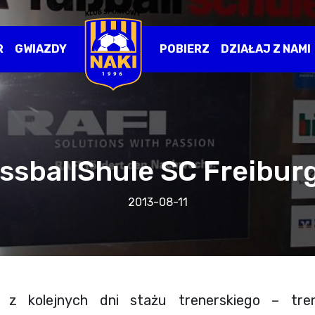
R
GWIAZDY
POBIERZ
DZIAŁAJ Z NAMI
sballShule SC Freiburg
2013-08-11
e z kolejnych dni stażu trenerskiego – tre