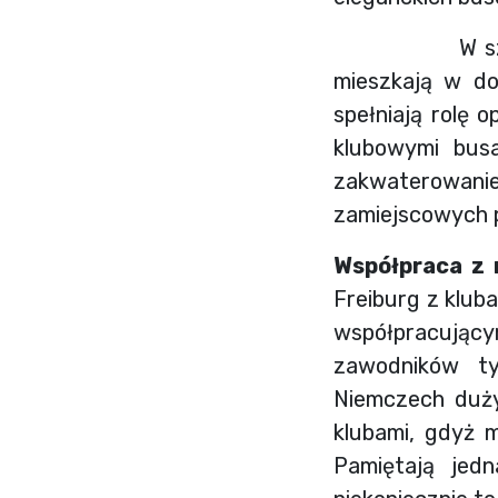
W szkole istn
mieszkają w do
spełniają rolę 
klubowymi busa
zakwaterowa
zamiejscowych pi
Współpraca z
Freiburg z kluba
współpracującym
zawodników ty
Niemczech duży
klubami, gdyż 
Pamiętają jed