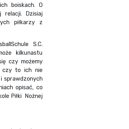
ich boiskach. O
elacji. Dzisiaj
ych piłkarzy z
allSchule S.C.
oże kilkunastu
 się czy możemy
 czy to ich nie
h i sprawdzonych
niach opisać, co
kole Piłki Nożnej