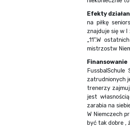
niekoniecznie t
Efekty działan
na piłkę senio
znajduje się w I
„11”.W ostatni
mistrzostw Niemi
Finansowanie
FussbalSchule 
zatrudnionych j
trenerzy zajmuj
jest własnością
zarabia na sieb
W Niemczech pro
być tak dobre , 