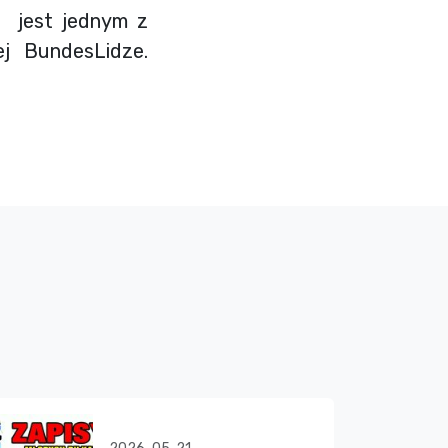
est jednym z
ej BundesLidze.