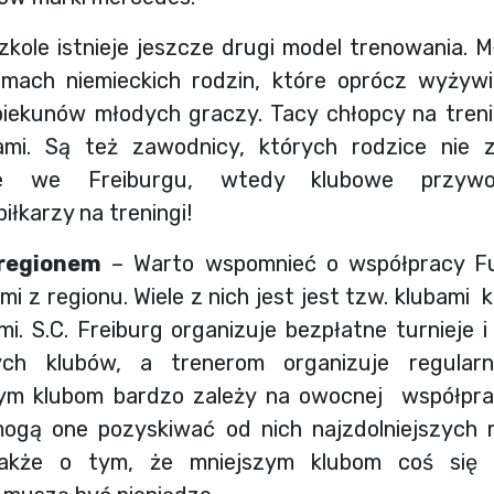
ieje jeszcze drugi model trenowania. Mł
mach niemieckich rodzin, które oprócz wyżywi
opiekunów młodych graczy. Tacy chłopcy na tren
mi. Są też zawodnicy, których rodzice nie 
nie we Freiburgu, wtedy klubowe przyw
łkarzy na treningi!
 regionem
– Warto wspomnieć o współpracy Fus
mi z regionu. Wiele z nich jest jest tzw. klubami
i. S.C. Freiburg organizuje bezpłatne turnieje i 
ch klubów, a trenerom organizuje regularn
m klubom bardzo zależy na owocnej współpra
mogą one pozyskiwać od nich najzdolniejszych 
nakże o tym, że mniejszym klubom coś się 