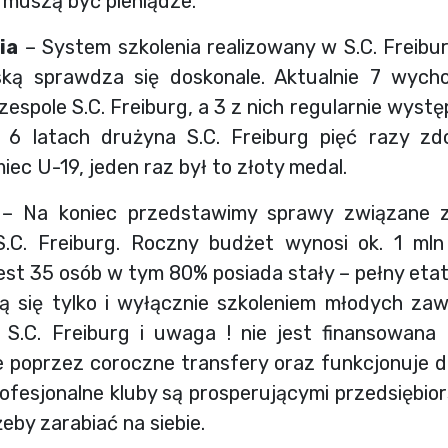
o muszą być pieniądze.
ia
– System szkolenia realizowany w S.C. Freibu
rską sprawdza się doskonale. Aktualnie 7 wyc
 zespole S.C. Freiburg, a 3 z nich regularnie wyst
ch 6 latach drużyna S.C. Freiburg pięć razy z
ec U-19, jeden raz był to złoty medal.
– Na koniec przedstawimy sprawy związane z
S.C. Freiburg. Roczny budżet wynosi ok. 1 mln
est 35 osób w tym 80% posiada stały – pełny etat,
ą się tylko i wyłącznie szkoleniem młodych za
 S.C. Freiburg i uwaga ! nie jest finansowana
ie poprzez coroczne transfery oraz funkcjonuje d
fesjonalne kluby są prosperującymi przedsiębior
żeby zarabiać na siebie.