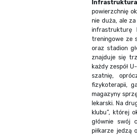
Infrastruktur
powierzchnię ok
nie duża, ale z
infrastrukturę
treningowe ze 
oraz stadion g
znajduje się t
każdy zespół U-
szatnię, opró
fizykoterapii,
magazyny sprzę
lekarski. Na dr
klubu”, której 
głównie swój c
piłkarze jedzą