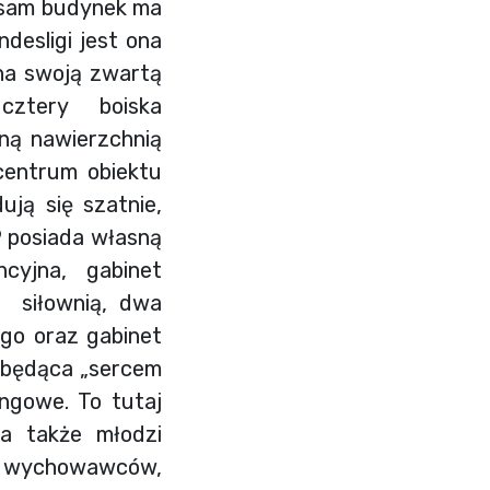
ś sam budynek ma
desligi jest ona
 na swoją zwartą
a cztery boiska
ną nawierzchnią
centrum obiektu
ją się szatnie,
9 posiada własną
cyjna, gabinet
i siłownią, dwa
go oraz gabinet
a będąca „sercem
ingowe. To tutaj
 a także młodzi
je wychowawców,