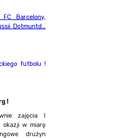
 FC Barcelony,
ussii Dotmuntd…
kiego futbolu !
g !
wnie zajęcia I
z okazji w miarę
ingowe drużyn