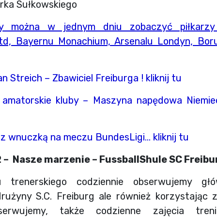
Darka Sułkowskiego
y można w jednym dniu zobaczyć piłkarzy
d, Bayernu Monachium, Arsenalu Londyn, Bor
an Streich – Zbawiciel Freiburga !
kliknij tu
amatorskie kluby – Maszyna napędowa Niemiec
 z wnuczką na meczu BundesLigi… kliknij tu
2 – Nasze marzenie – FussballShule SC Freibur
 trenerskiego codziennie obserwujemy głó
drużyny S.C. Freiburg ale również korzystając 
bserwujemy, także codzienne zajęcia tren