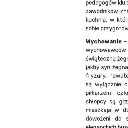
pedagogów klub
zawodników zna
kuchnia, w któ
sobie przygotow
Wychowanie –
wychowawców i
świąteczną żegn
jakby syn żegna
fryzury, nowato
są wyłącznie c
piłkarzem i czł
chłopcy są grz
mieszkają w do
dowożeni do s
eleganckich bus