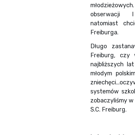
młodzieżowych.
obserwacji I d
natomiast chc
Freiburga.
Długo zastana
Freiburg, czy
najbliższych l
młodym polskim
zniechęci…oczyw
systemów szkole
zobaczyliśmy w F
S.C. Freiburg.