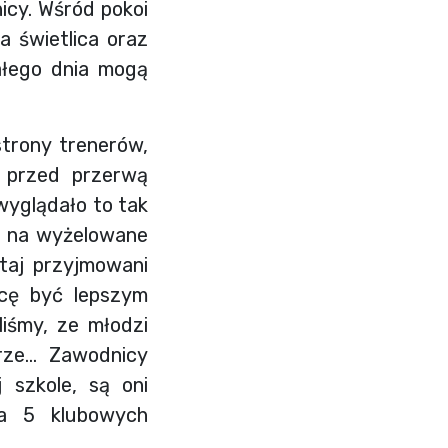
cy. Wśród pokoi
 świetlica oraz
ałego dnia mogą
strony trenerów,
 przed przerwą
wyglądało to tak
ca na wyżelowane
utaj przyjmowani
acę być lepszym
liśmy, ze młodzi
brze… Zawodnicy
 szkole, są oni
da 5 klubowych