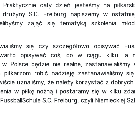
 Praktycznie cały dzień jesteśmy na piłkarsk
rużyny S.C. Freiburg napiszemy w ostatniej r
ielibyśmy zająć się tematyką szkolenia młod
wialiśmy się czy szczegółowo opisywać Fussb
 warto opisywać coś, co w ciągu kilku, a m
at w Polsce będzie nie realne, zastanawialiśmy
 piłkarzom robić nadzieję…zastanawialiśmy się
iście uznaliśmy, że należy korzystać z dobryc
nia w piłkę nożną i postaramy się w kilku zda
ussballSchule S.C. Freiburg, czyli Niemieckiej Sz