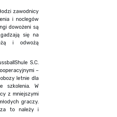
odzi zawodnicy
enia i noclegów
ingi dowożeni są
zgadzają się na
ożą i odwożą
sballShule S.C.
 kooperacyjnymi –
obozy letnie dla
e szkolenia. W
cy z mniejszymi
młodych graczy.
za to należy i