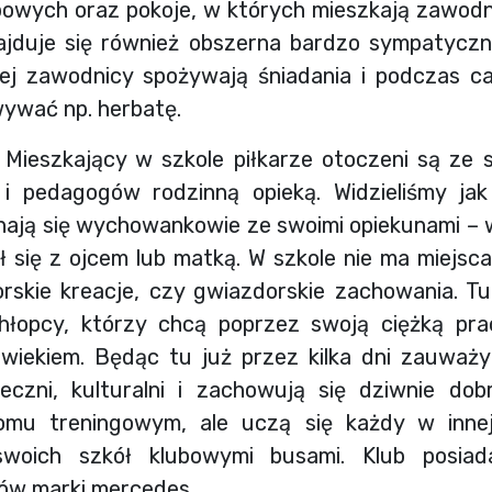
owych oraz pokoje, w których mieszkają zawodni
jduje się również obszerna bardzo sympatyczna
rej zawodnicy spożywają śniadania i podczas c
ywać np. herbatę.
Mieszkający w szkole piłkarze otoczeni są ze 
 pedagogów rodzinną opieką. Widzieliśmy jak
ają się wychowankowie ze swoimi opiekunami – 
ł się z ojcem lub matką. W szkole nie ma miejs
rskie kreacje, czy gwiazdorskie zachowania. T
hłopcy, którzy chcą poprzez swoją ciężką pr
owiekiem. Będąc tu już przez kilka dni zauważy
eczni, kulturalni i zachowują się dziwnie do
mu treningowym, ale uczą się każdy w innej
woich szkół klubowymi busami. Klub posia
ów marki mercedes.