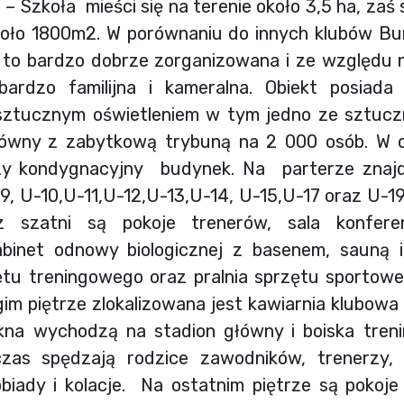
a
– Szkoła mieści się na terenie około 3,5 ha, za
oło 1800m2. W porównaniu do innych klubów Bun
a to bardzo dobrze zorganizowana i ze względu
 bardzo familijna i kameralna. Obiekt posiad
sztucznym oświetleniem w tym jedno ze sztucz
łówny z zabytkową trybuną na 2 000 osób. W 
rzy kondygnacyjny budynek. Na parterze znajdu
9, U-10,U-11,U-12,U-13,U-14, U-15,U-17 oraz U-1
cz szatni są pokoje trenerów, sala konferen
 gabinet odnowy biologicznej z basenem, sauną 
tu treningowego oraz pralnia sprzętu sportowe
ugim piętrze zlokalizowana jest kawiarnia klubow
okna wychodzą na stadion główny i boiska tren
zas spędzają rodzice zawodników, trenerzy,
 obiady i kolacje. Na ostatnim piętrze są poko