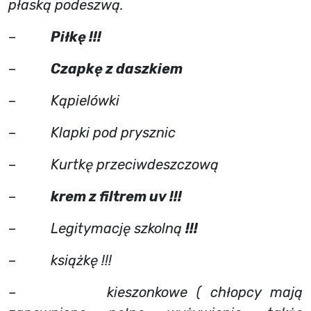
płaską podeszwą.
–
Piłkę !!!
–
Czapkę z daszkiem
–
Kąpielówki
–
Klapki pod prysznic
–
Kurtkę przeciwdeszczową
–
krem z filtrem uv !!!
–
Legitymację szkolną
!!!
–
książkę !!!
– kieszonkowe ( chłopcy mają