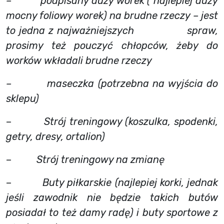
– podpisany duży worek ( najlepiej duży
mocny foliowy worek) na brudne rzeczy – jest
to jedna z najważniejszych spraw,
prosimy też pouczyć chłopców, żeby do
worków wkładali brudne rzeczy
– maseczka (potrzebna na wyjścia do
sklepu)
–
Strój treningowy (koszulka, spodenki,
getry, dresy, ortalion)
–
Strój treningowy na zmianę
–
Buty piłkarskie (najlepiej korki, jednak
jeśli zawodnik nie będzie takich butów
posiadał to też damy radę) i buty sportowe z