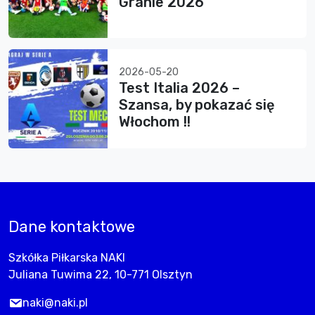
Granie 2026”
2026-05-20
Test Italia 2026 –
Szansa, by pokazać się
Włochom !!
Dane kontaktowe
Szkółka Piłkarska NAKI
Juliana Tuwima 22, 10-771 Olsztyn
naki@naki.pl