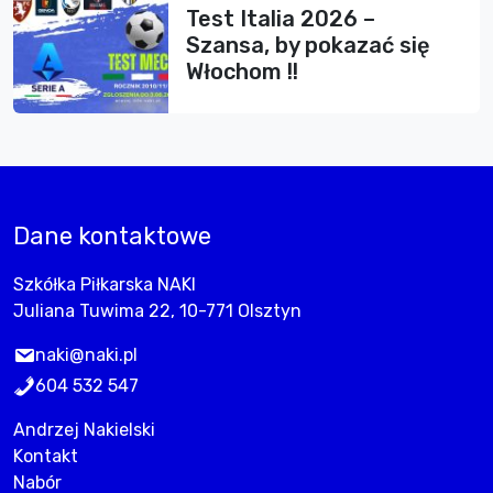
Test Italia 2026 –
Szansa, by pokazać się
Włochom !!
Dane kontaktowe
Szkółka Piłkarska NAKI
Juliana Tuwima 22, 10-771 Olsztyn
naki@naki.pl
604 532 547
Andrzej Nakielski
Kontakt
Nabór