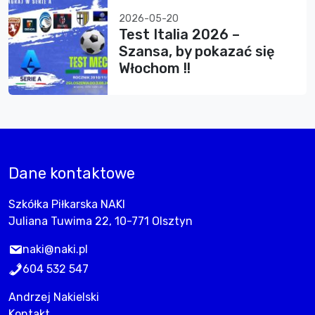
2026-05-20
Test Italia 2026 –
Szansa, by pokazać się
Włochom !!
Dane kontaktowe
Szkółka Piłkarska NAKI
Juliana Tuwima 22, 10-771 Olsztyn
naki@naki.pl
604 532 547
Andrzej Nakielski
Kontakt