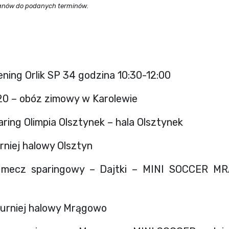
anów do podanych terminów.
ening Orlik SP 34 godzina 10:30-12:00
020 – obóz zimowy w Karolewie
aring Olimpia Olsztynek – hala Olsztynek
rniej halowy Olsztyn
– mecz sparingowy – Dajtki – MINI SOCCER M
turniej halowy Mrągowo