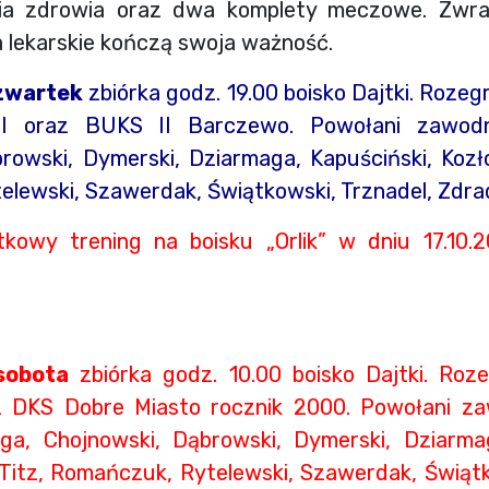
nia zdrowia oraz dwa komplety meczowe. Zwr
a lekarskie kończą swoja ważność.
zwartek
zbiórka godz. 19.00 boisko Dajtki. Roz
I oraz BUKS II Barczewo. Powołani zawod
rowski, Dymerski, Dziarmaga, Kapuściński, Kozło
lewski, Szawerdak, Świątkowski, Trznadel, Zdrada
owy trening na boisku „Orlik” w dniu 17.10.
sobota
zbiórka godz. 10.00 boisko Dajtki. Ro
 DKS Dobre Miasto rocznik 2000. Powołani zaw
yga, Chojnowski, Dąbrowski, Dymerski, Dziarma
 Titz, Romańczuk, Rytelewski, Szawerdak, Świątk