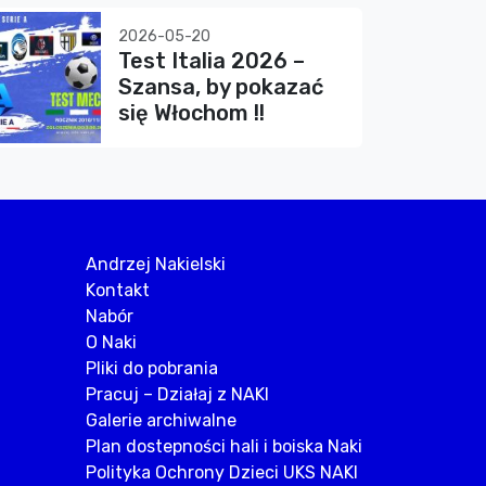
2026-05-20
Test Italia 2026 –
Szansa, by pokazać
się Włochom !!
Andrzej Nakielski
Kontakt
Nabór
O Naki
Pliki do pobrania
Pracuj – Działaj z NAKI
Galerie archiwalne
Plan dostepności hali i boiska Naki
Polityka Ochrony Dzieci UKS NAKI