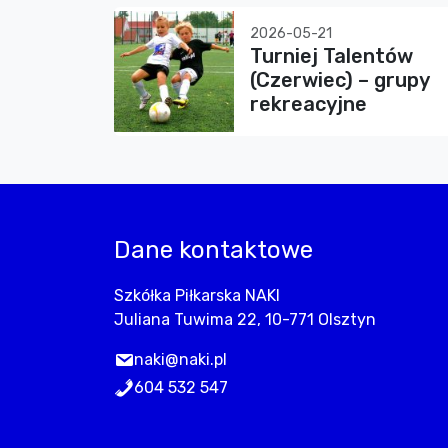
2026-05-21
Turniej Talentów
(Czerwiec) – grupy
rekreacyjne
Dane kontaktowe
Szkółka Piłkarska NAKI
Juliana Tuwima 22, 10-771 Olsztyn
naki@naki.pl
604 532 547