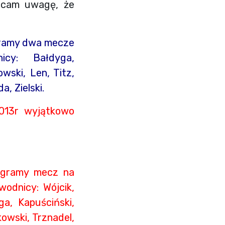
acam uwagę, że
egramy dwa mecze
nicy: Bałdyga,
wski, Len, Titz,
, Zielski.
2013r wyjątkowo
zegramy mecz na
odnicy: Wójcik,
ga, Kapuściński,
owski, Trznadel,