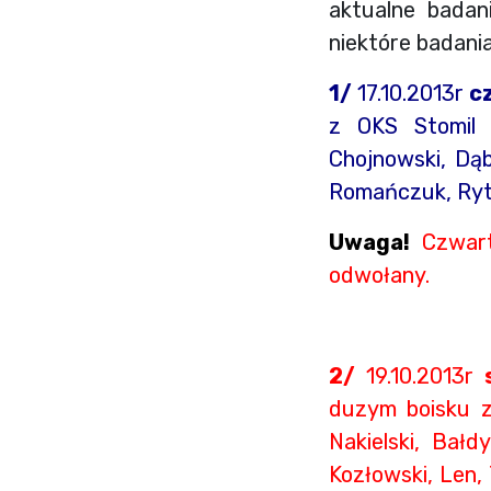
aktualne bada
niektóre badani
1/
17.10.2013r
c
z OKS Stomil 
Chojnowski, Dąb
Romańczuk, Ryte
Uwaga!
Czwartk
odwołany.
2/
19.10.2013r
duzym boisku z
Nakielski, Bałd
Kozłowski, Len,