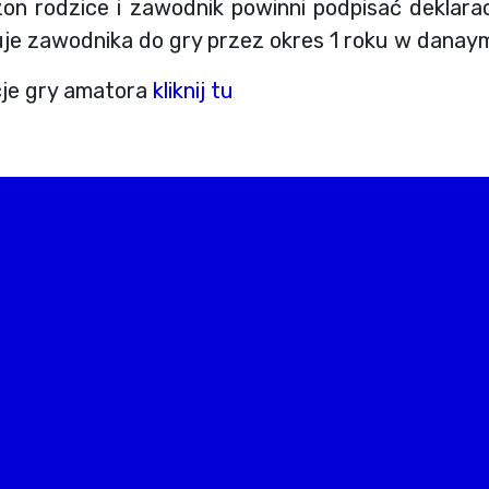
on rodzice i zawodnik powinni podpisać deklara
je zawodnika do gry przez okres 1 roku w danaym
cje gry amatora
kliknij tu