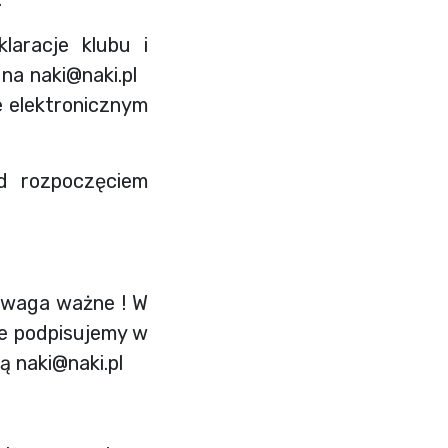
aracje klubu i
 na
naki@naki.pl
 elektronicznym
d rozpoczęciem
Uwaga ważne ! W
ie podpisujemy w
wą
naki@naki.pl