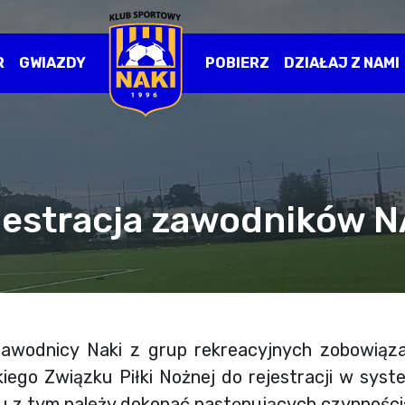
R
GWIAZDY
POBIERZ
DZIAŁAJ Z NAMI
jestracja zawodników N
awodnicy Naki z grup rekreacyjnych zobowiąza
kiego Związku Piłki Nożnej do rejestracji w sy
 z tym należy dokonać następujących czynności