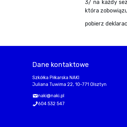
3/ na każdy sez
która zobowiązu
pobierz deklara
Dane kontaktowe
Szkółka Piłkarska NAKI
Juliana Tuwima 22, 10-771 Olsztyn
naki@naki.pl
604 532 547