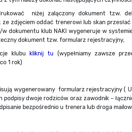
drukować niżej zalączony dokument tzw. dekl
 ze zdjęciem oddać trenerowi lub skan przesłać
/w dokumentu klub NAKI wygeneruje w systemie
ateczny dokument tzw. formularz rejestracyjny,
acje klubu
kliknij tu
(wypełniamy zawsze prze
co 1 rok)
pisują wygenerowany formularz rejestracyjny ( 
 podpisy dwoje rodziców oraz zawodnik – łączn
odpisanie bezpośrednio u trenera lub droga mailo