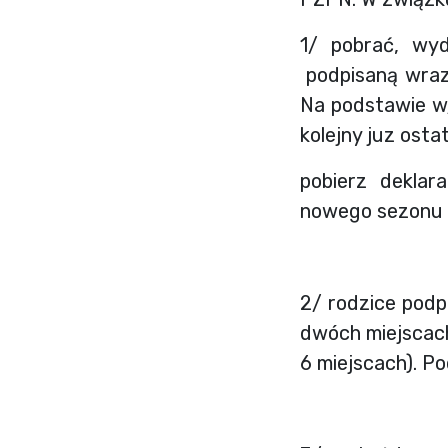
1/ pobrać, wy
podpisaną wraz
Na podstawie w
kolejny juz ost
pobierz deklar
nowego sezonu 
2/ rodzice pod
dwóch miejscach
6 miejscach). P