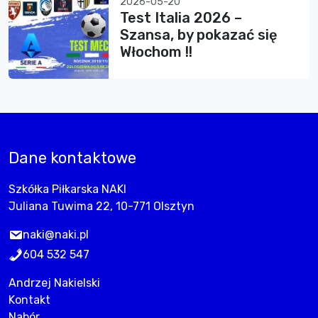
2026-05-20
Test Italia 2026 –
Szansa, by pokazać się
Włochom !!
Dane kontaktowe
Szkółka Piłkarska NAKI
Juliana Tuwima 22, 10-771 Olsztyn
naki@naki.pl
604 532 547
Andrzej Nakielski
Kontakt
Nabór