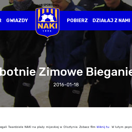
R
GWIAZDY
POBIERZ
DZIAŁAJ Z NAMI
botnie Zimowe Bieganie 
2016-01-18
egali Twardziele NAKI na plaży mijeskiej w Olsztynie. Zobacz film
kliknij tu
W lutym popra