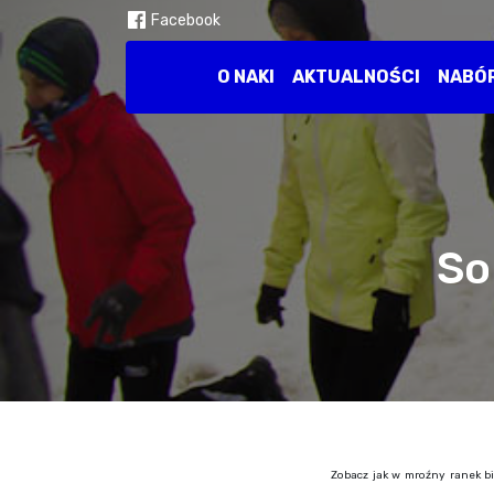
Facebook
O NAKI
AKTUALNOŚCI
NABÓ
So
Zobacz jak w mroźny ranek bi