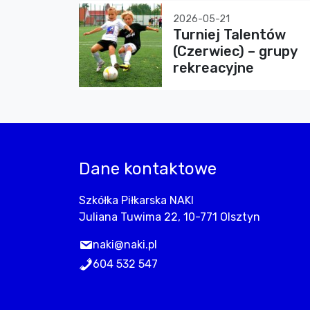
2026-05-21
Turniej Talentów
(Czerwiec) – grupy
rekreacyjne
Dane kontaktowe
Szkółka Piłkarska NAKI
Juliana Tuwima 22, 10-771 Olsztyn
naki@naki.pl
604 532 547