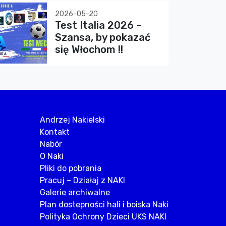
2026-05-20
Test Italia 2026 –
Szansa, by pokazać
się Włochom !!
Andrzej Nakielski
Kontakt
Nabór
O Naki
Pliki do pobrania
Pracuj – Działaj z NAKI
Galerie archiwalne
Plan dostepności hali i boiska Naki
Polityka Ochrony Dzieci UKS NAKI