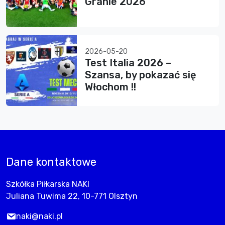
Granie 2026”
2026-05-20
Test Italia 2026 –
Szansa, by pokazać się
Włochom !!
Dane kontaktowe
Szkółka Piłkarska NAKI
Juliana Tuwima 22, 10-771 Olsztyn
naki@naki.pl