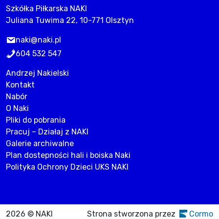
Szkółka Piłkarska NAKI
Juliana Tuwima 22, 10-771 Olsztyn
naki@naki.pl
604 532 547
Andrzej Nakielski
Kontakt
Nabór
O Naki
Pliki do pobrania
Pracuj – Działaj z NAKI
Galerie archiwalne
Plan dostepności hali i boiska Naki
Polityka Ochrony Dzieci UKS NAKI
2026 © NAKI
Strona stworzona przez
Cormo