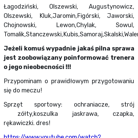
Łagodziński, Olszewski, Augustynowicz,
Olszewski, Kluk,Jaromin,Figórski, Jaworski,
Chojnowski, Lewon,Chylak, Sowul,
Tomalik,Stanczewski,Kubis,Samoraj,Skalski,Wale
Jeżeli komuś wypadnie jakaś pilna sprawa
jest zoobowiązany poinformować trenera
o jego nieobecności !!!
Przypominam o prawidłowym przygotowaniu
się do meczu!
Sprzęt sportowy: ochraniacze, strój
zółty,koszulka jaskrawa, czapka,
rękawiczki. dres!
https://www.youtube.com/watch?