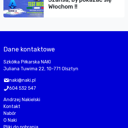
Włochom !!
Dane kontaktowe
Szkółka Piłkarska NAKI
Juliana Tuwima 22, 10-771 Olsztyn
naki@naki.pl
604 532 547
Andrzej Nakielski
Kontakt
Nabór
O Naki
Pliki do pobrania