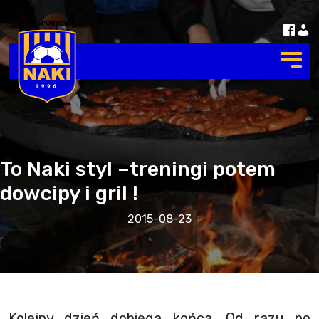
To Naki styl –treningi potem
dowcipy i gril !
2015-08-23
Kolejny dzień dobiega końca. Od razu po