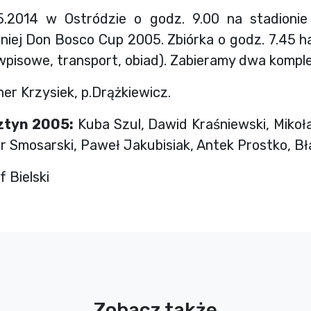
.2014 w Ostródzie o godz. 9.00 na stadionie
rniej Don Bosco Cup 2005. Zbiórka o godz. 7.45 ha
wpisowe, transport, obiad). Zabieramy dwa komplet
er Krzysiek, p.Drążkiewicz.
ztyn 2005:
Kuba Szul, Dawid Kraśniewski, Mikołaj
r Smosarski, Paweł Jakubisiak, Antek Prostko, Bł
 Bielski
Zobacz także