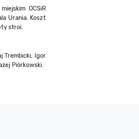
 miejskim OCSiR
la Urania. Koszt
y stroi.
 Trembicki, Igor
ażej Piórkowski.