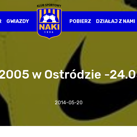
R
GWIAZDY
POBIERZ
DZIAŁAJ Z NAMI
2005 w Ostródzie -24.0
2014-05-20