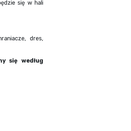
dzie się w hali
raniacze, dres,
my się według