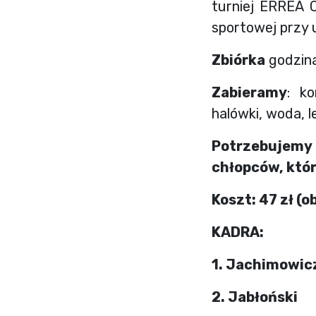
turniej
ERREA C
sportowej przy u
Zbiórka
godzin
Zabieramy
: k
halówki, woda, l
Potrzebujemy
chłopców, któ
Koszt: 47 zł (
KADRA:
1. Jachimowic
2. Jabłoński