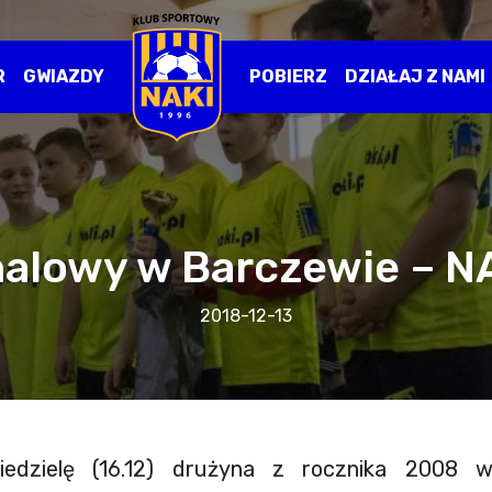
R
GWIAZDY
POBIERZ
DZIAŁAJ Z NAMI
 halowy w Barczewie – N
2018-12-13
niedzielę (16.12) drużyna z rocznika 2008 w