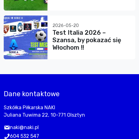
2026-05-20
Test Italia 2026 –
Szansa, by pokazać się
Włochom !!
Dane kontaktowe
Szkółka Piłkarska NAKI
Juliana Tuwima 22, 10-771 Olsztyn
naki@naki.pl
604 532 547