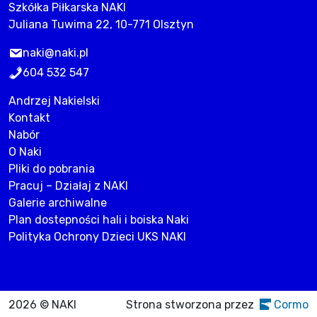
Szkółka Piłkarska NAKI
Juliana Tuwima 22, 10-771 Olsztyn
naki@naki.pl
604 532 547
Andrzej Nakielski
Kontakt
Nabór
O Naki
Pliki do pobrania
Pracuj – Działaj z NAKI
Galerie archiwalne
Plan dostepności hali i boiska Naki
Polityka Ochrony Dzieci UKS NAKI
2026 © NAKI
Strona stworzona przez
Cormo