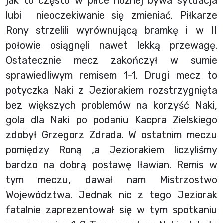
jak to często w piłce nożnej bywa sytuacja
lubi nieoczekiwanie się zmieniać. Piłkarze
Rony strzelili wyrównującą bramkę i w II
połowie osiągnęli nawet lekką przewagę.
Ostatecznie mecz zakończył w sumie
sprawiedliwym remisem 1-1. Drugi mecz to
potyczka Naki z Jeziorakiem rozstrzygnięta
bez większych problemów na korzyść Naki,
gola dla Naki po podaniu Kacpra Zielskiego
zdobył Grzegorz Zdrada. W ostatnim meczu
pomiędzy Roną ,a Jeziorakiem liczyliśmy
bardzo na dobrą postawę Iławian. Remis w
tym meczu, dawał nam Mistrzostwo
Województwa. Jednak nic z tego Jeziorak
fatalnie zaprezentował się w tym spotkaniu