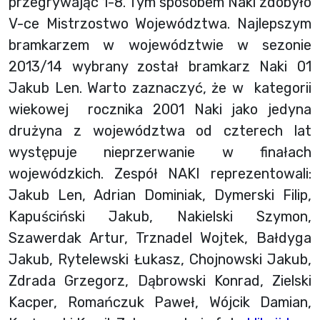
przegrywając 1-8. Tym sposobem Naki zdobyło
V-ce Mistrzostwo Województwa. Najlepszym
bramkarzem w województwie w sezonie
2013/14 wybrany został bramkarz Naki 01
Jakub Len. Warto zaznaczyć, że w kategorii
wiekowej rocznika 2001 Naki jako jedyna
drużyna z województwa od czterech lat
występuje nieprzerwanie w finałach
wojewódzkich. Zespół NAKI reprezentowali:
Jakub Len, Adrian Dominiak, Dymerski Filip,
Kapuściński Jakub, Nakielski Szymon,
Szawerdak Artur, Trznadel Wojtek, Bałdyga
Jakub, Rytelewski Łukasz, Chojnowski Jakub,
Zdrada Grzegorz, Dąbrowski Konrad, Zielski
Kacper, Romańczuk Paweł, Wójcik Damian,