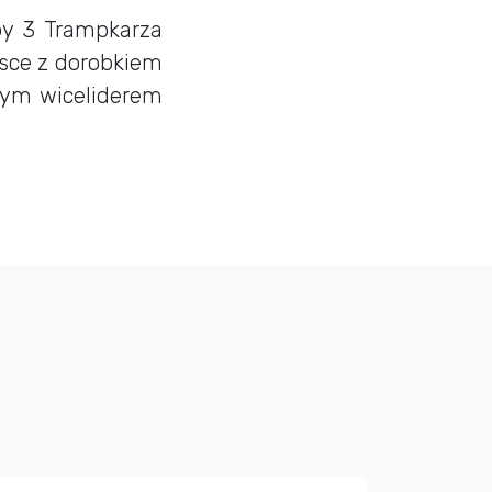
py 3 Trampkarza
jsce z dorobkiem
nym wiceliderem