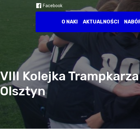
Facebook
O NAKI
AKTUALNOŚCI
NABÓ
VIII Kolejka Trampkarz
Olsztyn