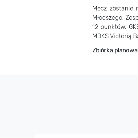
Mecz zostanie 
Młodszego. Zesp
12 punktów. GK
MBKS Victorią B
Zbiórka planowan