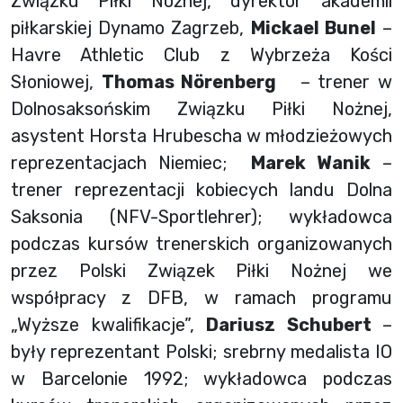
Związku Piłki Nożnej, dyrektor akademii
piłkarskiej Dynamo Zagrzeb,
Mickael Bunel
–
Havre Athletic Club z Wybrzeża Kości
Słoniowej,
Thomas Nörenberg
– trener w
Dolnosaksońskim Związku Piłki Nożnej,
asystent Horsta Hrubescha w młodzieżowych
reprezentacjach Niemiec;
Marek Wanik
–
trener reprezentacji kobiecych landu Dolna
Saksonia (NFV-Sportlehrer); wykładowca
podczas kursów trenerskich organizowanych
przez Polski Związek Piłki Nożnej we
współpracy z DFB, w ramach programu
„Wyższe kwalifikacje”,
Dariusz Schubert
–
były reprezentant Polski; srebrny medalista IO
w Barcelonie 1992; wykładowca podczas