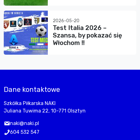
2026-05-20
Test Italia 2026 –
Szansa, by pokazać się
Włochom !!
Dane kontaktowe
Szkółka Piłkarska NAKI
Juliana Tuwima 22, 10-771 Olsztyn
naki@naki.pl
604 532 547