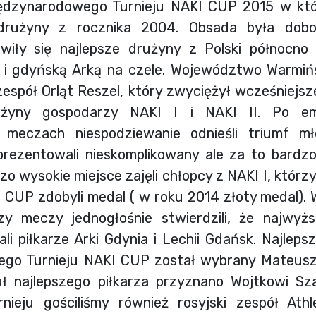
Międzynarodowego Turnieju NAKI CUP 2015 w k
 drużyny z rocznika 2004. Obsada była dob
wiły się najlepsze drużyny z Polski północno
 i gdyńską Arką na czele. Województwo Warmiń
espół Orląt Reszel, który zwyciężył wcześniejsze
użyny gospodarzy NAKI I i NAKI II. Po em
meczach niespodziewanie odnieśli triumf mł
prezentowali nieskomplikowany ale za to bardz
zo wysokie miejsce zajęli chłopcy z NAKI I, którzy
 CUP zdobyli medal ( w roku 2014 złoty medal). W
zy meczy jednogłośnie stwierdzili, że najwyżs
zali piłkarze Arki Gdynia i Lechii Gdańsk. Najle
go Turnieju NAKI CUP został wybrany Mateusz
tuł najlepszego piłkarza przyznano Wojtkowi Sz
nieju gościliśmy również rosyjski zespół Athle