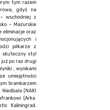
tórym tym razem
orowa, gdyż na
 – wschodniej z
sko – Mazurskie
 eliminacje oraz
ocjonujących i
odzi piłkarze z
o skuteczny styl
 już po raz drugi
yniki , wynikami
ze umiejętności
pszym bramkarzem
 Niedbała (NAKI
afrankowi (Arka
tic Kaliningrad.