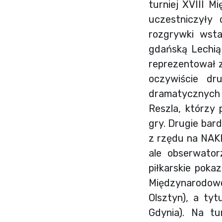
turniej XVIII 
uczestniczyły
rozgrywki wsta
gdańską Lechią
reprezentował z
oczywiście dr
dramatycznych 
Reszla, którzy 
gry. Drugie bard
z rzędu na NAKI
ale obserwator
piłkarskie poka
Międzynarodowe
Olsztyn), a ty
Gdynia). Na tur