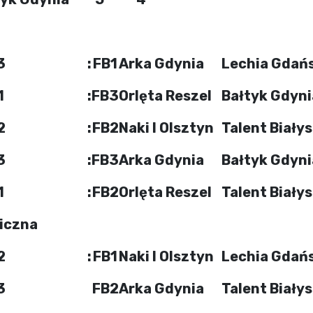
3
:
FB1
Arka Gdynia
Lechia Gdań
1
:
FB3
Orlęta Reszel
Bałtyk Gdyni
2
:
FB2
Naki I Olsztyn
Talent Biały
3
:
FB3
Arka Gdynia
Bałtyk Gdyni
1
:
FB2
Orlęta Reszel
Talent Biały
iczna
2
:
FB1
Naki I Olsztyn
Lechia Gdań
3
FB2
Arka Gdynia
Talent Biały