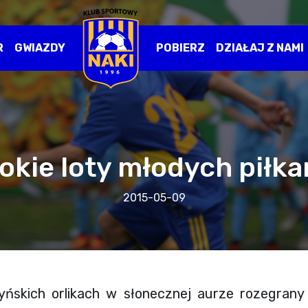
R
GWIAZDY
POBIERZ
DZIAŁAJ Z NAMI
okie loty młodych piłka
2015-05-09
tyńskich orlikach w słonecznej aurze rozegrany