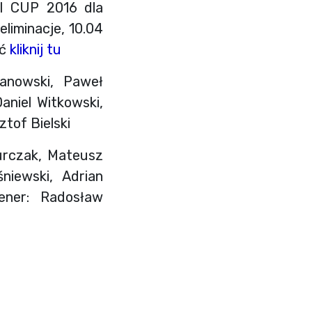
I CUP 2016 dla
liminacje, 10.04
ęć
kliknij tu
anowski, Paweł
aniel Witkowski,
tof Bielski
Durczak, Mateusz
niewski, Adrian
ener: Radosław