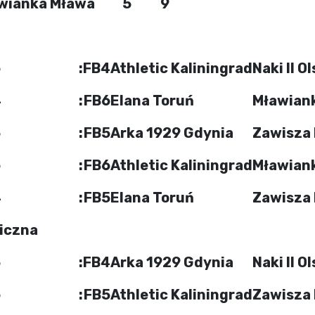
wianka Mława
5
9
6
:
FB4
Athletic Kaliningrad
Naki II O
4
:
FB6
Elana Toruń
Mławian
5
:
FB5
Arka 1929 Gdynia
Zawisza
6
:
FB6
Athletic Kaliningrad
Mławian
4
:
FB5
Elana Toruń
Zawisza
iczna
5
:
FB4
Arka 1929 Gdynia
Naki II O
6
:
FB5
Athletic Kaliningrad
Zawisza