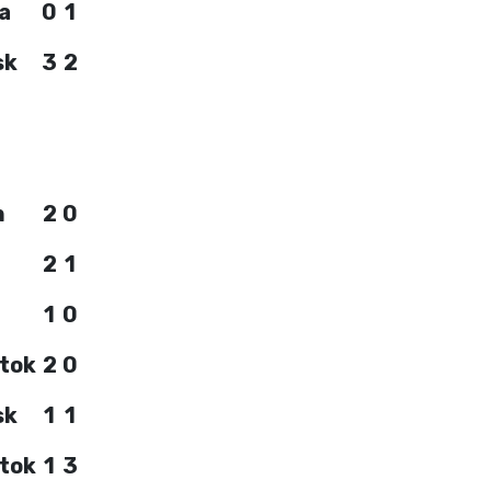
a
0
1
sk
3
2
n
2
0
2
1
1
0
stok
2
0
sk
1
1
stok
1
3