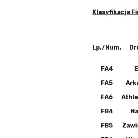
Klasyfikacja Fi
Lp./Num.
Dr
FA4
E
FA5
Ark
FA6
Athle
FB4
Na
FB5
Zawi