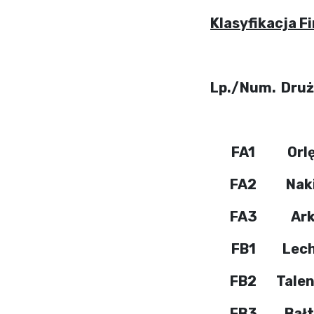
Klasyfikacja Fi
Lp./Num.
Dru
FA1
Orl
FA2
Naki
FA3
Ar
FB1
Lech
FB2
Talen
FB3
Bał