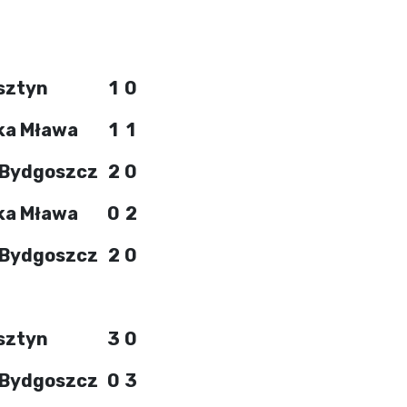
lsztyn
1
0
ka Mława
1
1
 Bydgoszcz
2
0
ka Mława
0
2
 Bydgoszcz
2
0
lsztyn
3
0
 Bydgoszcz
0
3