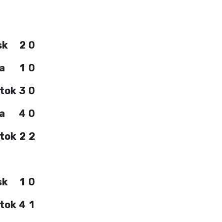
sk
2
0
a
1
0
stok
3
0
a
4
0
stok
2
2
sk
1
0
stok
4
1