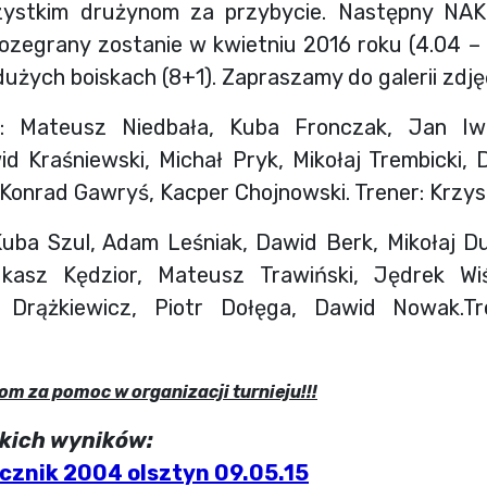
zystkim drużynom za przybycie. Następny NAK
ozegrany zostanie w kwietniu 2016 roku (4.04 – e
 dużych boiskach (8+1). Zapraszamy do galerii zdj
: Mateusz Niedbała, Kuba Fronczak, Jan Iw
id Kraśniewski, Michał Pryk, Mikołaj Trembicki, D
 Konrad Gawryś, Kacper Chojnowski. Trener: Krzysz
Kuba Szul, Adam Leśniak, Dawid Berk, Mikołaj 
ukasz Kędzior, Mateusz Trawiński, Jędrek Wiś
r Drążkiewicz, Piotr Dołęga, Dawid Nowak.Tr
m za pomoc w organizacji turnieju!!!
tkich wyników:
ocznik 2004 olsztyn 09.05.15