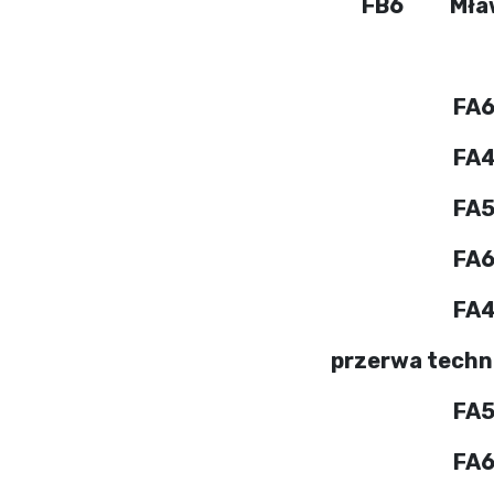
FB6
Mła
FA
FA
FA
FA
FA
przerwa techn
FA
FA