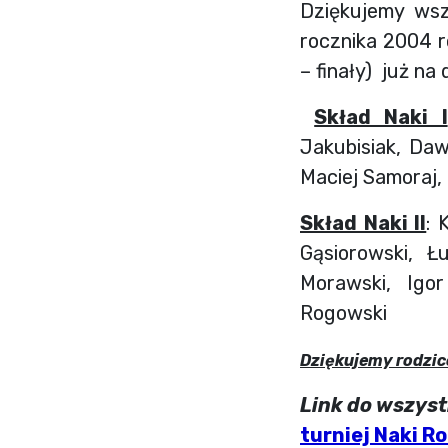
Dziękujemy ws
rocznika 2004 r
– finały) już na
Skład Naki I
Jakubisiak, Daw
Maciej Samoraj,
Skład Naki II
: 
Gąsiorowski, Ł
Morawski, Igo
Rogowski
Dziękujemy rodzico
Link do wszys
turniej Naki R