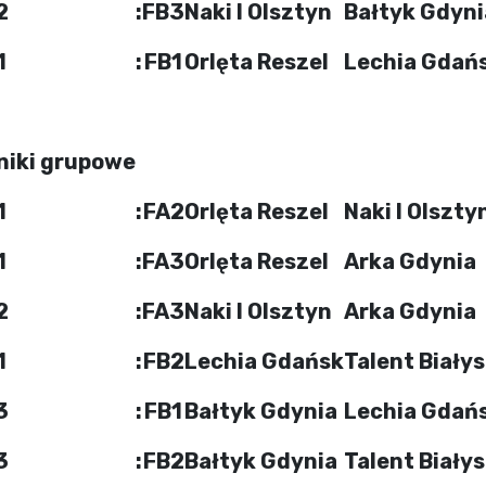
2
:
FB3
Naki I Olsztyn
Bałtyk Gdyni
1
:
FB1
Orlęta Reszel
Lechia Gdań
niki grupowe
1
:
FA2
Orlęta Reszel
Naki I Olszty
1
:
FA3
Orlęta Reszel
Arka Gdynia
2
:
FA3
Naki I Olsztyn
Arka Gdynia
1
:
FB2
Lechia Gdańsk
Talent Biały
3
:
FB1
Bałtyk Gdynia
Lechia Gdań
3
:
FB2
Bałtyk Gdynia
Talent Biały