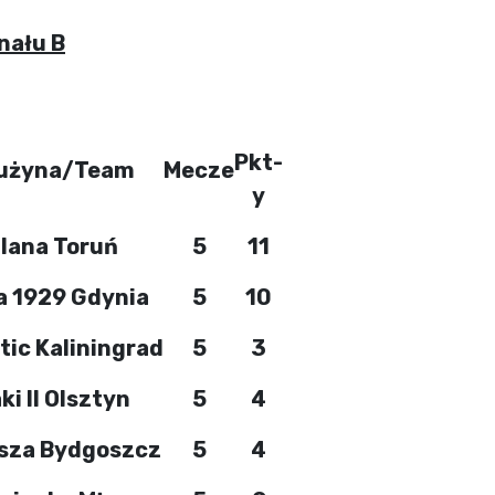
nału B
Pkt-
użyna/Team
Mecze
y
lana Toruń
5
11
a 1929 Gdynia
5
10
tic Kaliningrad
5
3
ki II Olsztyn
5
4
sza Bydgoszcz
5
4