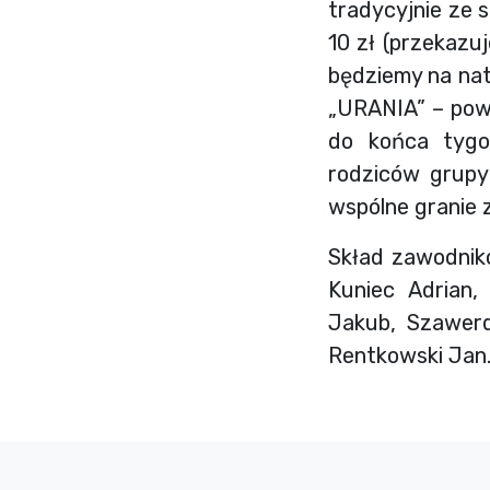
tradycyjnie ze 
10 zł (przekazu
będziemy na natu
„URANIA” – powr
do końca tygo
rodziców grupy 
wspólne granie 
Skład zawodnikó
Kuniec Adrian
Jakub, Szawerd
Rentkowski Jan