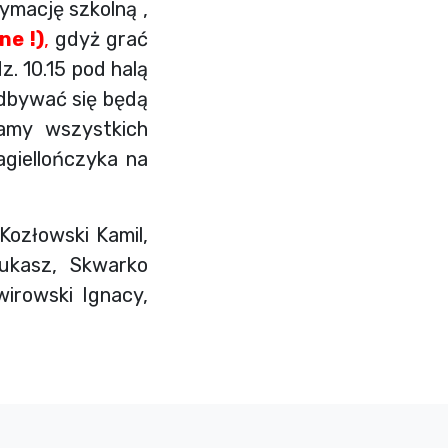
ymację szkolną ,
ne !)
,
gdyż grać
z. 10.15 pod halą
odbywać się będą
amy wszystkich
agiellończyka na
Kozłowski Kamil,
ukasz, Skwarko
irowski Ignacy,