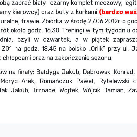
sobą zabrać biały i czarny komplet meczowy, legit
jemy kierowcy) oraz buty z korkami
(bardzo waż
ralnej trawie. Zbiórka w środę 27.06.2012r o god
ót około godz. 16.30. Treningi w tym tygodniu 
dnia, czyli w czwartek, a w piątek zaprasz
Z01 na godz. 18.45 na boisko „Orlik” przy ul. J
z chłopcami oraz na zakończenie sezonu.
w na finały: Bałdyga Jakub, Dąbrowski Konrad, 
, Moryc Arek, Romańczuk Paweł, Rytelewski Ł
ak Jakub, Trznadel Wojtek, Wójcik Damian, Zaw
.