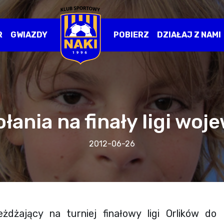
R
GWIAZDY
POBIERZ
DZIAŁAJ Z NAMI
ania na finały ligi woj
2012-06-26
żdżający na turniej finałowy ligi Orlików do