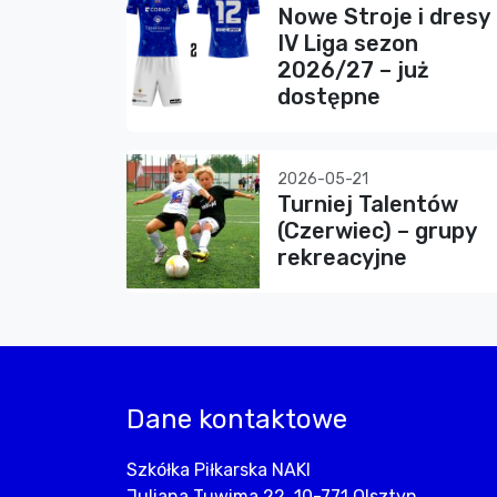
Nowe Stroje i dresy
IV Liga sezon
2026/27 – już
dostępne
2026-05-21
Turniej Talentów
(Czerwiec) – grupy
rekreacyjne
Dane kontaktowe
Szkółka Piłkarska NAKI
Juliana Tuwima 22, 10-771 Olsztyn