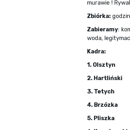
murawie ! Rywal
Zbiórka:
godzina
Zabieramy
: ko
woda, legitymacj
Kadra:
1. Olsztyn
2. Hartliński
3. Tetych
4. Brzózka
5. Pliszka