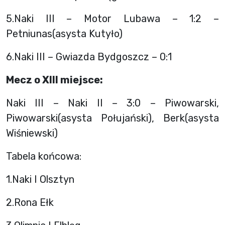
5.Naki III – Motor Lubawa – 1:2 –
Petniunas(asysta Kutyło)
6.Naki III – Gwiazda Bydgoszcz – 0:1
Mecz o XIII miejsce:
Naki III – Naki II – 3:0 – Piwowarski,
Piwowarski(asysta Połujański), Berk(asysta
Wiśniewski)
Tabela końcowa:
1.Naki I Olsztyn
2.Rona Ełk