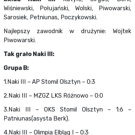
Wiśniewski, Połujański, Wolski, Piwowarski,
Sarosiek, Petniunas, Poczykowski.
Najlepszy zawodnik w drużynie: Wojtek
Piwowarski.
Tak grało Naki III:
Grupa B:
1.Naki III – AP Stomil Olsztyn – 0:3
2.Naki III – MZGZ LKS Różnowo – 0:0
3.Naki III – OKS Stomil Olsztyn – 1:6 –
Patniunas(asysta Berk).
4.Naki III – Olimpia Elbląg I – 0:3