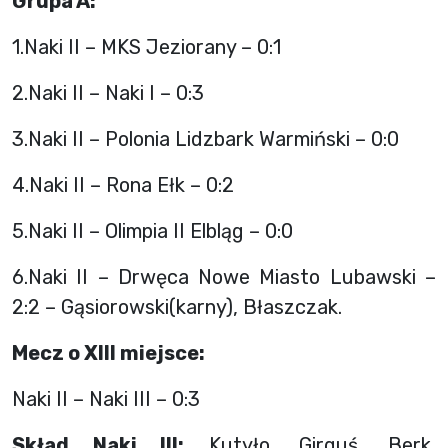
Grupa A:
1.Naki II – MKS Jeziorany – 0:1
2.Naki II – Naki I – 0:3
3.Naki II – Polonia Lidzbark Warmiński – 0:0
4.Naki II – Rona Ełk – 0:2
5.Naki II – Olimpia II Elbląg – 0:0
6.Naki II – Drwęca Nowe Miasto Lubawski –
2:2 – Gąsiorowski(karny), Błaszczak.
Mecz o XIII miejsce:
Naki II – Naki III – 0:3
Skład Naki III:
Kutyło, Girguś, Berk,