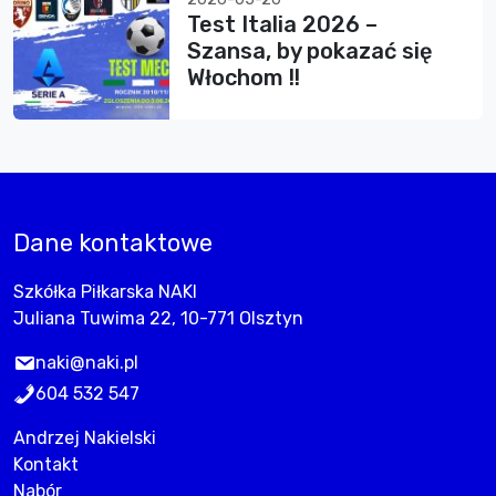
Test Italia 2026 –
Szansa, by pokazać się
Włochom !!
Dane kontaktowe
Szkółka Piłkarska NAKI
Juliana Tuwima 22, 10-771 Olsztyn
naki@naki.pl
604 532 547
Andrzej Nakielski
Kontakt
Nabór