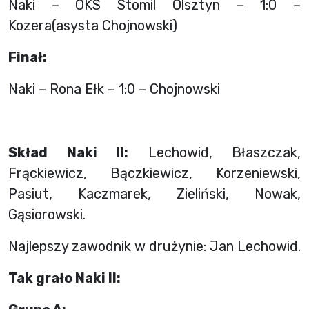
Naki – OKS Stomil Olsztyn – 1:0 –
Kozera(asysta Chojnowski)
Finał:
Naki – Rona Ełk – 1:0 – Chojnowski
Skład Naki II:
Lechowid, Błaszczak,
Frąckiewicz, Bączkiewicz, Korzeniewski,
Pasiut, Kaczmarek, Zieliński, Nowak,
Gąsiorowski.
Najlepszy zawodnik w drużynie: Jan Lechowid.
Tak grało Naki II: