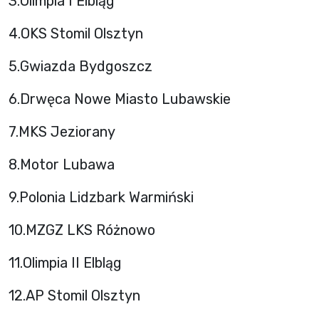
3.Olimpia I Elbląg
4.OKS Stomil Olsztyn
5.Gwiazda Bydgoszcz
6.Drwęca Nowe Miasto Lubawskie
7.MKS Jeziorany
8.Motor Lubawa
9.Polonia Lidzbark Warmiński
10.MZGZ LKS Różnowo
11.Olimpia II Elbląg
12.AP Stomil Olsztyn