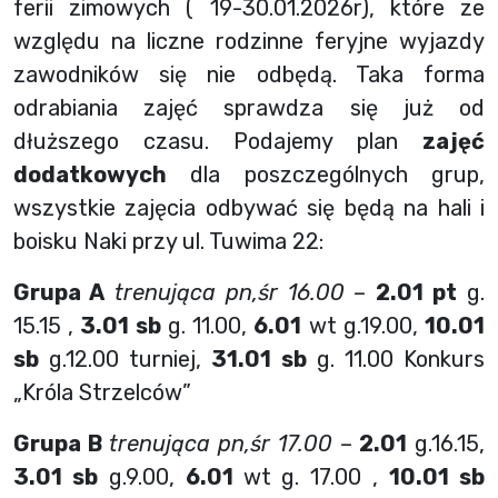
ferii zimowych ( 19-30.01.2026r), które ze
względu na liczne rodzinne feryjne wyjazdy
zawodników się nie odbędą. Taka forma
odrabiania zajęć sprawdza się już od
dłuższego czasu. Podajemy plan
zajęć
dodatkowych
dla poszczególnych grup,
wszystkie zajęcia odbywać się będą na hali i
boisku Naki przy ul. Tuwima 22:
Grupa A
trenująca pn,śr 16.00
–
2.01 pt
g.
15.15 ,
3.01 sb
g. 11.00,
6.01
wt g.19.00,
10.01
sb
g.12.00 turniej,
31.01 sb
g. 11.00 Konkurs
„Króla Strzelców”
Grupa B
trenująca pn,śr 17.00
–
2.01
g.16.15,
3.01 sb
g.9.00,
6.01
wt g. 17.00 ,
10.01 sb