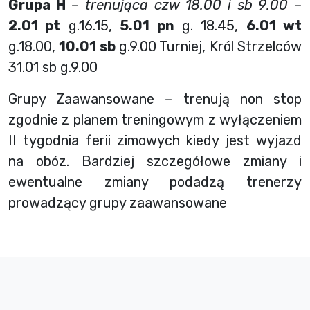
Grupa H
–
trenująca czw 18.00 i sb 9.00
–
2.01 pt
g.16.15,
5.01 pn
g. 18.45,
6.01 wt
g.18.00,
10.01 sb
g.9.00 Turniej, Król Strzelców
31.01 sb g.9.00
Grupy Zaawansowane – trenują non stop
zgodnie z planem treningowym z wyłączeniem
II tygodnia ferii zimowych kiedy jest wyjazd
na obóz. Bardziej szczegółowe zmiany i
ewentualne zmiany podadzą trenerzy
prowadzący grupy zaawansowane