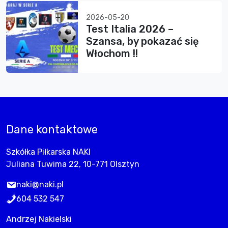
2026-05-20
Test Italia 2026 –
Szansa, by pokazać się
Włochom !!
Dane kontaktowe
Szkółka Piłkarska NAKI
Juliana Tuwima 22, 10-771 Olsztyn
naki@naki.pl
604 532 547
Andrzej Nakielski