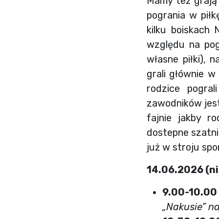
Mamy też grają 
pogrania w piłk
kilku boiskach
względu na pog
własne piłki), 
grali głównie w
rodzice pogra
zawodników jest
fajnie jakby r
dostepne szatni
już w stroju sp
14.06.2026 (ni
9.00-10.00
„Nakusie” n