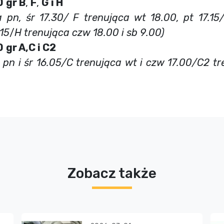
0
gr B
,
F
,
G i H
a pn, śr 17.30/ F trenująca wt 18.00, pt 17.15
.15
/
H trenująca czw 18.00 i sb 9.00)
0
gr A,C i C2
 pn i śr 16.05/C trenująca wt i czw 17.00
/C2
tr
Zobacz także