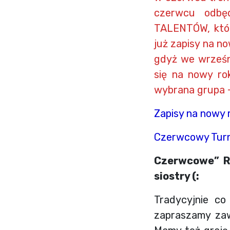
czerwcu odbę
TALENTÓW, któr
już zapisy na n
gdyż we wrześni
się na nowy ro
wybrana grupa +
Zapisy na nowy r
Czerwcowy Turnie
Czerwcowe” Ro
siostry (:
Tradycyjnie co
zapraszamy zaw