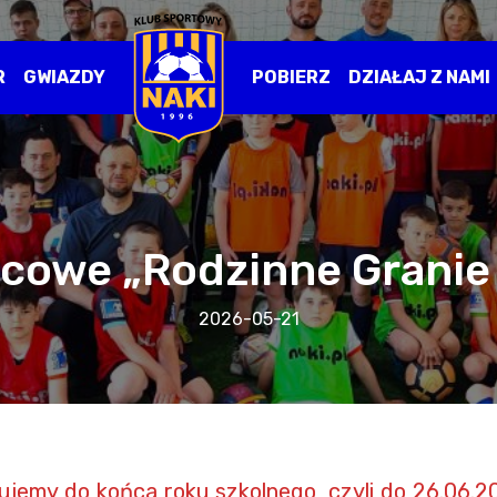
R
GWIAZDY
POBIERZ
DZIAŁAJ Z NAMI
cowe „Rodzinne Granie
2026-05-21
jemy do końca roku szkolnego, czyli do 26.06.2