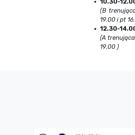
10.30-12.0
(B trenując
19.00 i pt 16
12.30-14.0
(
A trenująca
19.0
0 )