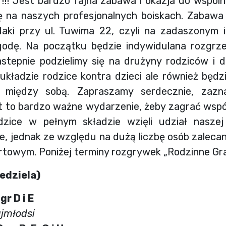
!!! Jest bardzo fajna zabawa i okazja do wspóln
ę na naszych profesjonalnych boiskach. Zabawa
 Naki przy ul. Tuwima 22, czyli na zadaszonym 
odę. Na początku będzie indywidulana rozgrz
nastepnie podzielimy się na drużyny rodziców i d
 układzie rodzice kontra dzieci ale również będzi
li między sobą. Zapraszamy serdecznie, zazn
 to bardzo ważne wydarzenie, żeby zagrać wspól
odzice w pełnym składzie wzięli udział nasze
e, jednak ze względu na dużą liczbę osób zalecan
ortowym. Poniżej terminy rozgrywek „Rodzinne Gra
edziela)
gr D i E
ajmłodsi