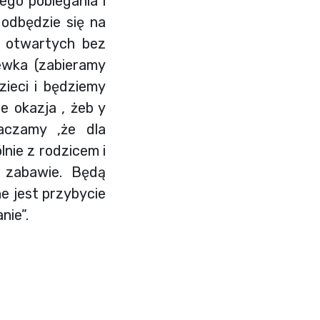
ego pobiegania i
 odbędzie się na
i otwartych bez
ewka (zabieramy
zieci i będziemy
e okazja , żeb y
aczamy ,że dla
nie z rodzicem i
j zabawie. Będą
e jest przybycie
nie”.