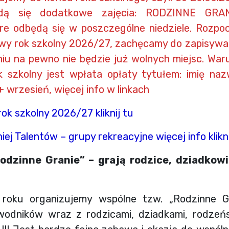
dą się dodatkowe zajęcia: RODZINNE GRA
e odbędą się w poszczególne niedziele. Rozpoc
owy rok szkolny 2026/27, zachęcamy do zapisywani
u na pewno nie będzie już wolnych miejsc. War
k szkolny jest wpłata opłaty tytułem: imię naz
 wrzesień, więcej info w linkach
ok szkolny 2026/27 kliknij tu
j Talentów – grupy rekreacyjne więcej info klikni
dzinne Granie” – grają rodzice, dziadkowie
 roku organizujemy wspólne tzw. „Rodzinne G
odników wraz z rodzicami, dziadkami, rodze