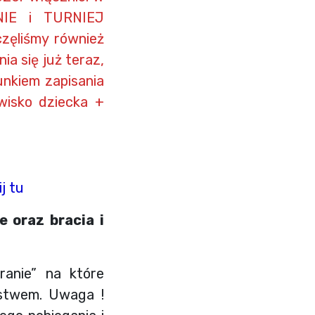
NIE i TURNIEJ
zęliśmy również
a się już teraz,
unkiem zapisania
wisko dziecka +
j tu
 oraz bracia i
ranie” na które
ństwem. Uwaga !