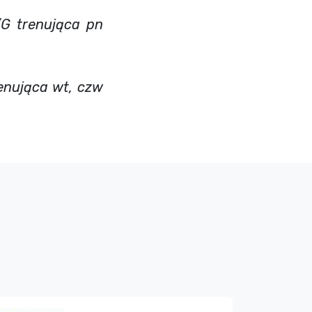
/
G trenująca pn
enująca wt, czw