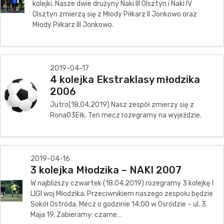
kolejki. Nasze dwie drużyny Naki III Olsztyn i Naki IV
Olsztyn zmierzą się z Młody Piłkarz II Jonkowo oraz
Młody Piłkarz III Jonkowo.
2019-04-17
4 kolejka Ekstraklasy młodzika
2006
Jutro(18.04.2019) Nasz zespół zmierzy się z
Rona03Ełk. Ten mecz rozegramy na wyjeździe.
2019-04-16
3 kolejka Młodzika – NAKI 2007
W najbliższy czwartek (18.04.2019) rozegramy 3 kolejkę I
LIGI woj Młodzika. Przeciwnikiem naszego zespołu będzie
Sokół Ostróda. Mecz o godzinie 14;00 w Osródzie – ul. 3
Maja 19. Zabieramy: czarne…