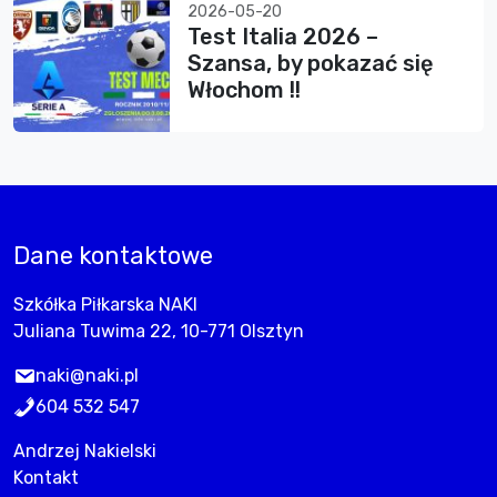
2026-05-20
Test Italia 2026 –
Szansa, by pokazać się
Włochom !!
Dane kontaktowe
Szkółka Piłkarska NAKI
Juliana Tuwima 22, 10-771 Olsztyn
naki@naki.pl
604 532 547
Andrzej Nakielski
Kontakt