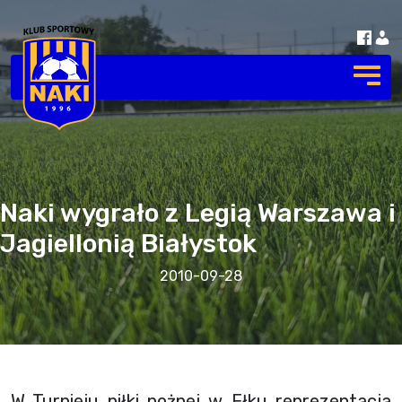
Naki wygrało z Legią Warszawa i
Jagiellonią Białystok
2010-09-28
W Turnieju piłki nożnej w Ełku reprezentacja