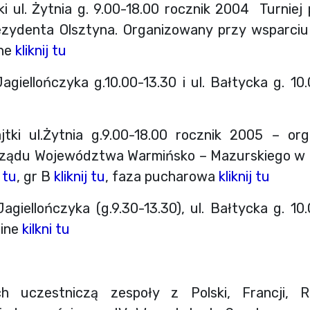
i ul. Żytnia g. 9.00-18.00 rocznik 2004 Turni
zydenta Olsztyna. Organizowany przy wsparciu 
ine
kliknij tu
agiellończyka g.10.00-13.30 i ul. Bałtycka g. 10.
ki ul.Żytnia g.9.00-18.00 rocznik 2005 – or
ządu Województwa Warmińsko – Mazurskiego w Ol
i tu
, gr B
kliknij tu
, faza pucharowa
kliknij tu
agiellończyka (g.9.30-13.30), ul. Bałtycka g. 10.
line
kilkni tu
uczestniczą zespoły z Polski, Francji, Ros