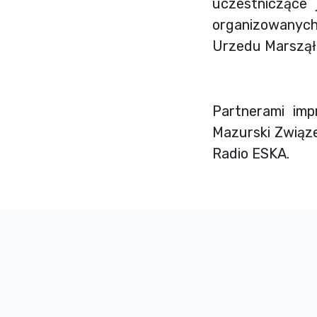
uczestniczące 
organizowanyc
Urzedu Marszął
Partnerami im
Mazurski Związe
Radio ESKA.