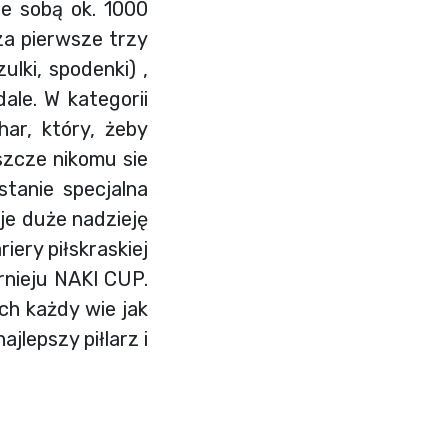
e sobą ok. 1000
za pierwsze trzy
lki, spodenki) ,
dale. W kategorii
ar, który, żeby
szcze nikomu sie
tanie specjalna
je duże nadzieję
iery piłskraskiej
rnieju NAKI CUP.
ch każdy wie jak
jlepszy piłlarz i