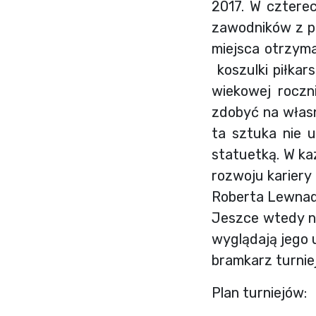
2017. W cztere
zawodników z pr
miejsca otrzyma
koszulki piłkars
wiekowej roczn
zdobyć na własn
ta sztuka nie 
statuetką. W ka
rozwoju kariery 
Roberta Lewnado
Jeszce wtedy ni
wyglądają jego u
bramkarz turni
Plan turniejów: