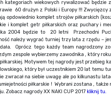
ch kategoriach wiekowych rywalizować będzie z
awie 60 drużyn z Polski i Europy !!! Zwycięzcy 
ją opdowiednio komplet strojów piłkarskich (koszu
kie i komplet getr piłkarskich oraz puchary i me
ika 2004 będzie to 20 letni Przechodni Puch
ość należy wygrać turniej trzy lata z rzędu – je
udała. Oprócz tego każdy team nagrodzony zos
zdym zespole wybierzemy zawodnika , który roku
piłkarskiej. Motywem tej nagrody jest przebieg kar
wskiego, który był uczestnikiem 20 lat temu tu
e zwracał na siebie uwagę ale po kilkunastu lata
miejetności piłkarskie ! Wybrani zostana , także na
eju. Zobacz nagrody XX NAKI CUP 2017
kliknij tu.