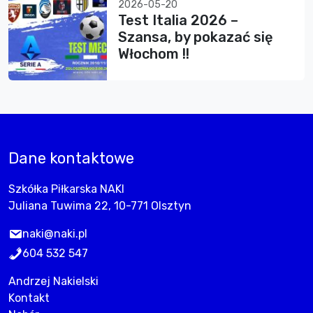
2026-05-20
Test Italia 2026 –
Szansa, by pokazać się
Włochom !!
Dane kontaktowe
Szkółka Piłkarska NAKI
Juliana Tuwima 22, 10-771 Olsztyn
naki@naki.pl
604 532 547
Andrzej Nakielski
Kontakt