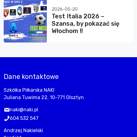
2026-05-20
Test Italia 2026 –
Szansa, by pokazać się
Włochom !!
Dane kontaktowe
Szkółka Piłkarska NAKI
Juliana Tuwima 22, 10-771 Olsztyn
naki@naki.pl
604 532 547
Andrzej Nakielski