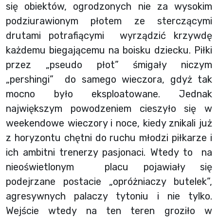
się obiektów, ogrodzonych nie za wysokim
podziurawionym płotem ze sterczącymi
drutami potrafiącymi wyrządzić krzywdę
każdemu biegającemu na boisku dziecku. Piłki
przez „pseudo płot” śmigały niczym
„pershingi” do samego wieczora, gdyż tak
mocno było eksploatowane. Jednak
największym powodzeniem cieszyło się w
weekendowe wieczory i noce, kiedy znikali już
z horyzontu chętni do ruchu młodzi piłkarze i
ich ambitni trenerzy pasjonaci. Wtedy to na
nieoświetlonym placu pojawiały się
podejrzane postacie „opróżniaczy butelek”,
agresywnych palaczy tytoniu i nie tylko.
Wejście wtedy na ten teren groziło w