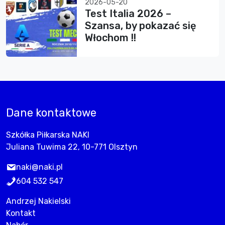
2026-05-20
Test Italia 2026 –
Szansa, by pokazać się
Włochom !!
Dane kontaktowe
Szkółka Piłkarska NAKI
Juliana Tuwima 22, 10-771 Olsztyn
naki@naki.pl
604 532 547
Andrzej Nakielski
Kontakt