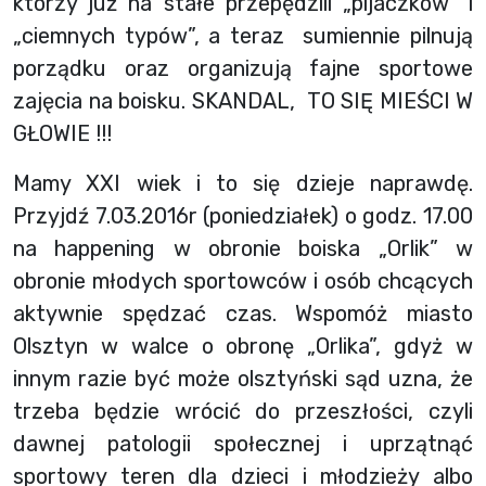
którzy już na stałe przepędzili „pijaczków” i
„ciemnych typów”, a teraz sumiennie pilnują
porządku oraz organizują fajne sportowe
zajęcia na boisku. SKANDAL, TO SIĘ MIEŚCI W
GŁOWIE !!!
Mamy XXI wiek i to się dzieje naprawdę.
Przyjdź 7.03.2016r (poniedziałek) o godz. 17.00
na happening w obronie boiska „Orlik” w
obronie młodych sportowców i osób chcących
aktywnie spędzać czas. Wspomóż miasto
Olsztyn w walce o obronę „Orlika”, gdyż w
innym razie być może olsztyński sąd uzna, że
trzeba będzie wrócić do przeszłości, czyli
dawnej patologii społecznej i uprzątnąć
sportowy teren dla dzieci i młodzieży albo