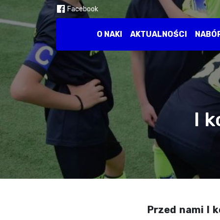
Facebook
O NAKI
AKTUALNOŚCI
NABÓ
I 
Przed nami I k