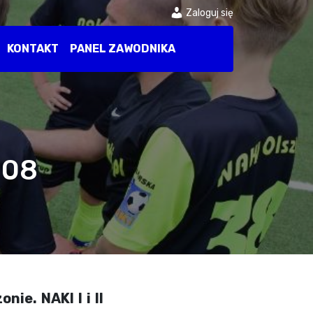
Zaloguj się
KONTAKT
PANEL ZAWODNIKA
008
ie. NAKI I i II