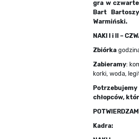
gra w czwarte
Bart Bartosz
Warmiński.
NAKI I i II – C
Zbiórka
godzin
Zabieramy
: ko
korki, woda, leg
Potrzebujemy
chłopców, któ
POTWIERDZAMY
Kadra: