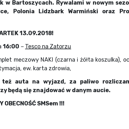
k w Bartoszycach. Rywalami w nowym sezo
yce, Polonia Lidzbark Warmiński oraz Pro
ZWARTEK 13.09.2018!
a
16:00
–
Tesco na Zatorzu
mplet meczowy NAKI (czarna i żółta koszulka), oc
itymacja, ew. karta zdrowia,
 też auta na wyjazd, za paliwo rozlicza
rzy będą się znajdować w danym aucie.
 OBECNOŚĆ SMSem !!!