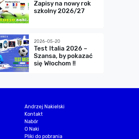
Zapisy na nowy rok
szkolny 2026/27
2026-05-20
Test Italia 2026 –
Szansa, by pokazać
się Włochom !!
Andrzej Nakielski
Kontakt
Nabór
O Naki
Pliki do pobrania