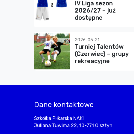
IV Liga sezon
2026/27 – już
dostępne
2026-05-21
Turniej Talentów
(Czerwiec) – grupy
rekreacyjne
Dane kontaktowe
Szkółka Piłkarska NAKI
Juliana Tuwima 22, 10-771 Olsztyn