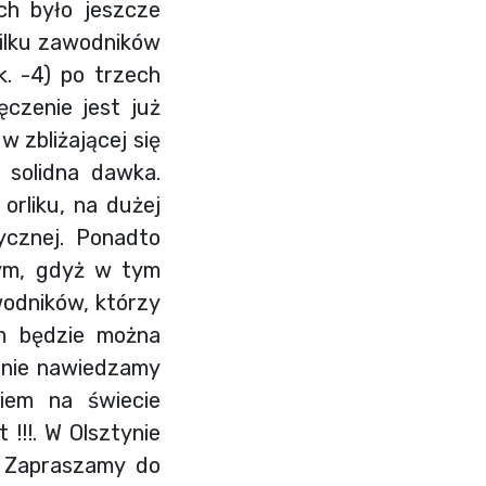
ch było jeszcze
kilku zawodników
k. -4) po trzech
ęczenie jest już
 zbliżającej się
 solidna dawka.
rliku, na dużej
ycznej. Ponadto
wym, gdyż w tym
wodników, którzy
m będzie można
arnie nawiedzamy
iem na świecie
!!!. W Olsztynie
a. Zapraszamy do