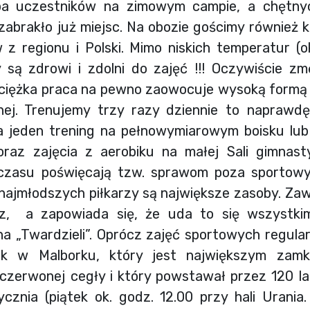
ba uczestników na zimowym campie, a chętny
 zabrakło już miejsc. Na obozie gościmy również 
 z regionu i Polski. Mimo niskich temperatur (o
są zdrowi i zdolni do zajęć !!! Oczywiście zm
ciężka praca na pewno zaowocuje wysoką formą w
nej. Trenujemy trzy razy dziennie to naprawdę
 jeden trening na pełnowymiarowym boisku lub o
 oraz zajęcia z aerobiku na małej Sali gimnast
 czasu poświęcają tzw. sprawom poza sporto
najmłodszych piłkarzy są największe zasoby. Za
óz, a zapowiada się, że uda to się wszystki
na „Twardzieli”. Oprócz zajęć sportowych regul
ek w Malborku, który jest największym zamk
erwonej cegły i który powstawał przez 120 lat 
cznia (piątek ok. godz. 12.00 przy hali Urani