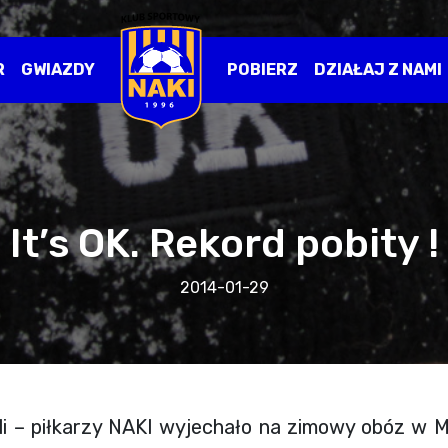
R
GWIAZDY
POBIERZ
DZIAŁAJ Z NAMI
It’s OK. Rekord pobity !
2014-01-29
li – piłkarzy NAKI wyjechało na zimowy obóz w M