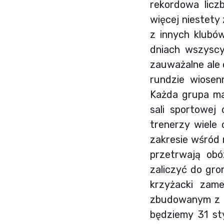
rekordowa licz
więcej niestety
z innych klubów
dniach wszyscy 
zauważalne ale 
rundzie wiosen
Każda grupa ma
sali sportowej
trenerzy wiele
zakresie wśród 
przetrwają ob
zaliczyć do gro
krzyżacki zam
zbudowanym z cz
będziemy 31 sty