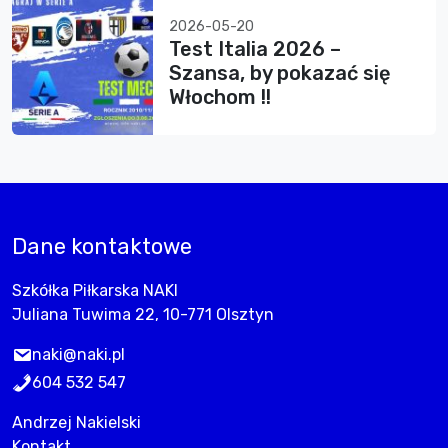
2026-05-20
Test Italia 2026 –
Szansa, by pokazać się
Włochom !!
Dane kontaktowe
Szkółka Piłkarska NAKI
Juliana Tuwima 22, 10-771 Olsztyn
naki@naki.pl
604 532 547
Andrzej Nakielski
Kontakt