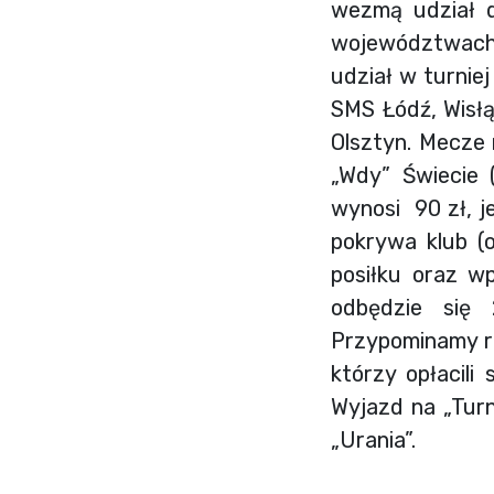
wezmą udział d
województwach
udział w turnie
SMS Łódź, Wisłą
Olsztyn. Mecze 
„Wdy” Świecie 
wynosi 90 zł, j
pokrywa klub (o
posiłku oraz w
odbędzie się 2
Przypominamy r
którzy opłacili
Wyjazd na „Turn
„Urania”.