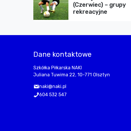
(Czerwiec) – grupy
rekreacyjne
Dane kontaktowe
Szkółka Piłkarska NAKI
Juliana Tuwima 22, 10-771 Olsztyn
naki@naki.pl
604 532 547