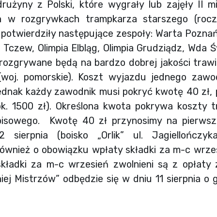
rużyny z Polski, które wygrały lub zajęły II m
 w rozgrywkach trampkarza starszego (roczn
j potwierdziły następujące zespoły: Warta Poznań
 Tczew, Olimpia Elbląg, Olimpia Grudziądz, Wda Ś
rozgrywane będą na bardzo dobrej jakości traw
(woj. pomorskie). Koszt wyjazdu jednego zawod
ednak każdy zawodnik musi pokryć kwotę 40 zł,
k. 1500 zł). Określona kwota pokrywa koszty t
pisowego. Kwotę 40 zł przynosimy na pierwszy
 sierpnia (boisko „Orlik” ul. Jagiellończyk
ównież o obowiązku wpłaty składki za m-c wrzes
 składki za m-c wrzesień zwolnieni są z opłaty 
iej Mistrzów” odbędzie się w dniu 11 sierpnia o g