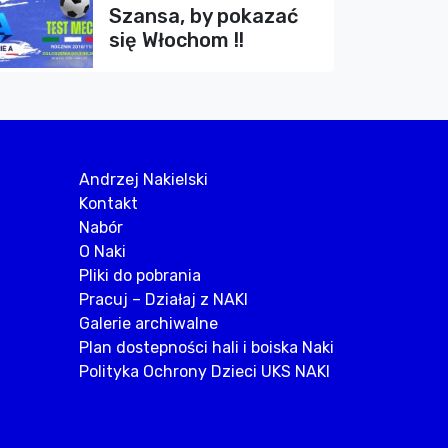
Szansa, by pokazać
się Włochom !!
Andrzej Nakielski
Kontakt
Nabór
O Naki
Pliki do pobrania
Pracuj – Działaj z NAKI
Galerie archiwalne
Plan dostepności hali i boiska Naki
Polityka Ochrony Dzieci UKS NAKI