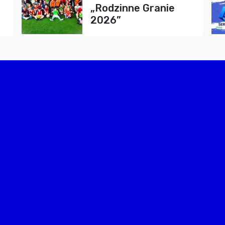
„Rodzinne Granie
2026”