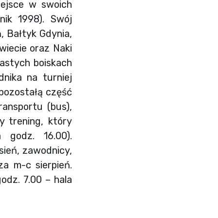
iejsce w swoich
ik 1998). Swój
, Bałtyk Gdynia,
wiecie oraz Naki
iastych boiskach
nika na turniej
 pozostałą część
ransportu (bus),
 trening, który
a godz. 16.00).
ień, zawodnicy,
za m-c sierpień.
odz. 7.00 – hala